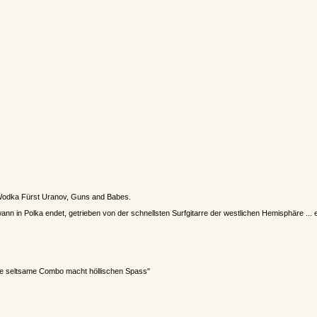
 Wodka Fürst Uranov, Guns and Babes.
ann in Polka endet, getrieben von der schnellsten Surfgitarre der westlichen Hemisphäre ... 
iese seltsame Combo macht höllischen Spass"