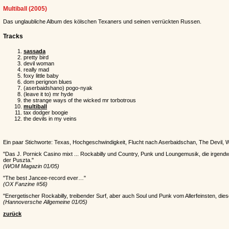
Multiball (2005)
Das unglaubliche Album des kölschen Texaners und seinen verrückten Russen.
Tracks
sassada
pretty bird
devil woman
really mad
foxy little baby
dom perignon blues
(aserbaidshano) pogo-nyak
(leave it to) mr hyde
the strange ways of the wicked mr torbotrous
multiball
tax dodger boogie
the devils in my veins
Ein paar Stichworte: Texas, Hochgeschwindigkeit, Flucht nach Aserbaidschan, The Devil,
"Das J. Pornick Casino mixt ... Rockabilly und Country, Punk und Loungemusik, die irgendw
der Puszta."
(WOM Magazin 01/05)
"The best Jancee-record ever…"
(OX Fanzine #56)
"Energetischer Rockabilly, treibender Surf, aber auch Soul und Punk vom Allerfeinsten, d
(Hannoversche Allgemeine 01/05)
zurück