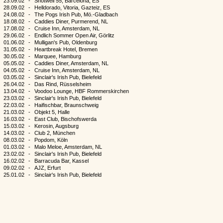
23.09.02
-
Shotwell 55, Barcelona, ES
28.09.02
-
Helldorado, Vitoria, Gazteiz, ES
24.08.02
-
The Pogs Irish Pub, Mö.-Gladbach
18.08.02
-
Caddies Diner, Purmerend, NL
17.08.02
-
Cruise Inn, Amsterdam, NL
29.06.02
-
Endlich Sommer Open Air, Görlitz
01.06.02
-
Mulligan's Pub, Oldenburg
31.05.02
-
Heartbreak Hotel, Bremen
30.05.02
-
Marquee, Hamburg
05.05.02
-
Caddies Diner, Amsterdam, NL
04.05.02
-
Cruise Inn, Amsterdam, NL
03.05.02
-
Sinclair's Irish Pub, Bielefeld
26.04.02
-
Das Rind, Rüsselsheim
13.04.02
-
Voodoo Lounge, HBF Rommerskirchen
23.03.02
-
Sinclair's Irish Pub, Bielefeld
22.03.02
-
Haifischbar, Braunschweig
21.03.02
-
Objekt 5, Halle
16.03.02
-
East Club, Bischofswerda
15.03.02
-
Kerosin, Augsburg
14.03.02
-
Club 2, München
08.03.02
-
Popdom, Köln
01.03.02
-
Malo Meloe, Amsterdam, NL
23.02.02
-
Sinclair's Irish Pub, Bielefeld
16.02.02
-
Barracuda Bar, Kassel
09.02.02
-
AJZ, Erfurt
25.01.02
-
Sinclair's Irish Pub, Bielefeld