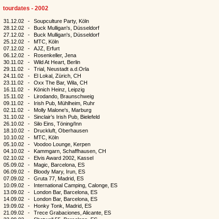
tourdates - 2002
31.12.02
-
Soupculture Party, Köln
28.12.02
-
Buck Mulligan's, Düsseldorf
27.12.02
-
Buck Mulligan's, Düsseldorf
25.12.02
-
MTC, Köln
07.12.02
-
AJZ, Erfurt
06.12.02
-
Rosenkeller, Jena
30.11.02
-
Wild At Heart, Berlin
29.11.02
-
Trial, Neustadt a.d.Orla
24.11.02
-
El Lokal, Zürich, CH
23.11.02
-
Oxx The Bar, Wila, CH
16.11.02
-
Könich Heinz, Leipzig
15.11.02
-
Lirodando, Braunschweig
09.11.02
-
Irish Pub, Mühlheim, Ruhr
02.11.02
-
Molly Malone's, Marburg
31.10.02
-
Sinclair’s Irish Pub, Bielefeld
26.10.02
-
Silo Eins, Töning/Inn
18.10.02
-
Druckluft, Oberhausen
10.10.02
-
MTC, Köln
05.10.02
-
Voodoo Lounge, Kerpen
04.10.02
-
Kammgarn, Schaffhausen, CH
02.10.02
-
Elvis Award 2002, Kassel
05.09.02
-
Magic, Barcelona, ES
06.09.02
-
Bloody Mary, Irun, ES
07.09.02
-
Gruta 77, Madrid, ES
10.09.02
-
International Camping, Calonge, ES
13.09.02
-
London Bar, Barcelona, ES
14.09.02
-
London Bar, Barcelona, ES
19.09.02
-
Honky Tonk, Madrid, ES
21.09.02
-
Trece Grabaciones, Alicante, ES