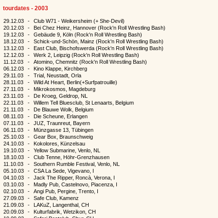
tourdates - 2003
29.12.03
-
Club W71 - Weikersheim (+ She-Devil)
20.12.03
-
Bei Chez Heinz, Hannover (Rock'n Roll Wrestling Bash)
19.12.03
-
Gebäude 9, Köln (Rock'n Roll Wrestling Bash)
18.12.03
-
Schick-und-Schön, Mainz (Rock'n Roll Wrestling Bash)
13.12.03
-
East Club, Bischofswerda (Rock'n Roll Wrestling Bash)
12.12.03
-
Werk 2, Leipzig (Rock'n Roll Wrestling Bash)
11.12.03
-
Atomino, Chemnitz (Rock'n Roll Wrestling Bash)
06.12.03
-
Kino Klappe, Kirchberg
29.11.03
-
Trial, Neustadt, Orla
28.11.03
-
Wild At Heart, Berlin(+Surfpatrouille)
27.11.03
-
Mikrokosmos, Magdeburg
23.11.03
-
De Kroeg, Geldrop, NL
22.11.03
-
Willem Tell Bluesclub, St Lenaarts, Belgium
21.11.03
-
De Blauwe Wolk, Belgium
08.11.03
-
Die Scheune, Erlangen
07.11.03
-
JUZ, Traunreut, Bayern
06.11.03
-
Münzgasse 13, Tübingen
25.10.03
-
Gear Box, Braunschweig
24.10.03
-
Kokolores, Künzelsau
19.10.03
-
Yellow Submarine, Venlo, NL
18.10.03
-
Club Tenne, Höhr-Grenzhausen
11.10.03
-
Southern Rumble Festival, Venlo, NL
05.10.03
-
CSA La Sede, Vigevano, I
04.10.03
-
Jack The Ripper, Roncà, Verona, I
03.10.03
-
Madly Pub, Castelnovo, Piacenza, I
02.10.03
-
Angi Pub, Pergine, Trento, I
27.09.03
-
Safe Club, Kamenz
21.09.03
-
LAKuZ, Langenthal, CH
20.09.03
-
Kulturfabrik, Wetzikon, CH