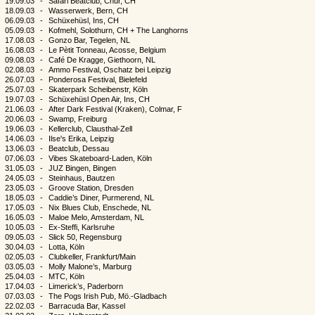
19.09.03
-
Safari Beatclub, Chur, CH
18.09.03
-
Wasserwerk, Bern, CH
06.09.03
-
Schüxehüsl, Ins, CH
05.09.03
-
Kofmehl, Solothurn, CH + The Langhorns
17.08.03
-
Gonzo Bar, Tegelen, NL
16.08.03
-
Le Pètit Tonneau, Acosse, Belgium
09.08.03
-
Café De Kragge, Giethoorn, NL
02.08.03
-
Ammo Festival, Oschatz bei Leipzig
26.07.03
-
Ponderosa Festival, Bielefeld
25.07.03
-
Skaterpark Scheibenstr, Köln
19.07.03
-
Schüxehüsl Open Air, Ins, CH
21.06.03
-
After Dark Festival (Kraken), Colmar, F
20.06.03
-
Swamp, Freiburg
19.06.03
-
Kellerclub, Clausthal-Zell
14.06.03
-
Ilse's Erika, Leipzig
13.06.03
-
Beatclub, Dessau
07.06.03
-
Vibes Skateboard-Laden, Köln
31.05.03
-
JUZ Bingen, Bingen
24.05.03
-
Steinhaus, Bautzen
23.05.03
-
Groove Station, Dresden
18.05.03
-
Caddie’s Diner, Purmerend, NL
17.05.03
-
Nix Blues Club, Enschede, NL
16.05.03
-
Maloe Melo, Amsterdam, NL
10.05.03
-
Ex-Steffi, Karlsruhe
09.05.03
-
Slick 50, Regensburg
30.04.03
-
Lotta, Köln
02.05.03
-
Clubkeller, Frankfurt/Main
03.05.03
-
Molly Malone’s, Marburg
25.04.03
-
MTC, Köln
17.04.03
-
Limerick’s, Paderborn
07.03.03
-
The Pogs Irish Pub, Mö.-Gladbach
22.02.03
-
Barracuda Bar, Kassel