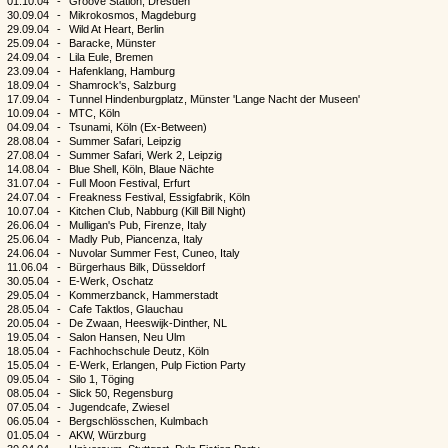
01.10.04
-
Groove Station, Dresden
30.09.04
-
Mikrokosmos, Magdeburg
29.09.04
-
Wild At Heart, Berlin
25.09.04
-
Baracke, Münster
24.09.04
-
Lila Eule, Bremen
23.09.04
-
Hafenklang, Hamburg
18.09.04
-
Shamrock's, Salzburg
17.09.04
-
Tunnel Hindenburgplatz, Münster 'Lange Nacht der Museen'
10.09.04
-
MTC, Köln
04.09.04
-
Tsunami, Köln (Ex-Between)
28.08.04
-
Summer Safari, Leipzig
27.08.04
-
Summer Safari, Werk 2, Leipzig
14.08.04
-
Blue Shell, Köln, Blaue Nächte
31.07.04
-
Full Moon Festival, Erfurt
24.07.04
-
Freakness Festival, Essigfabrik, Köln
10.07.04
-
Kitchen Club, Nabburg (Kill Bill Night)
26.06.04
-
Mulligan's Pub, Firenze, Italy
25.06.04
-
Madly Pub, Piancenza, Italy
24.06.04
-
Nuvolar Summer Fest, Cuneo, Italy
11.06.04
-
Bürgerhaus Bilk, Düsseldorf
30.05.04
-
E-Werk, Oschatz
29.05.04
-
Kommerzbanck, Hammerstadt
28.05.04
-
Cafe Taktlos, Glauchau
20.05.04
-
De Zwaan, Heeswijk-Dinther, NL
19.05.04
-
Salon Hansen, Neu Ulm
18.05.04
-
Fachhochschule Deutz, Köln
15.05.04
-
E-Werk, Erlangen, Pulp Fiction Party
09.05.04
-
Silo 1, Töging
08.05.04
-
Slick 50, Regensburg
07.05.04
-
Jugendcafe, Zwiesel
06.05.04
-
Bergschlösschen, Kulmbach
01.05.04
-
AKW, Würzburg