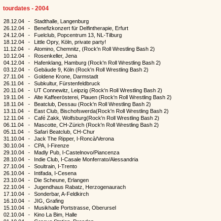
tourdates - 2004
28.12.04
-
Stadthalle, Langenburg
26.12.04
-
Benefizkonzert für Delfintherapie, Erfurt
24.12.04
-
Fuelclub, Popcentrum 13, NL-Tilburg
18.12.04
-
Little Opry, Köln, private party!
11.12.04
-
Atomino, Chemnitz, (Rock'n Roll Wrestling Bash 2)
10.12.04
-
Rosenkeller, Jena
04.12.04
-
Hafenklang, Hamburg (Rock'n Roll Wrestling Bash 2)
03.12.04
-
Gebäude 9, Köln (Rock'n Roll Wrestling Bash 2)
27.11.04
-
Goldene Krone, Darmstadt
26.11.04
-
Subkultur, Fürstenfeldbruck
20.11.04
-
UT Connewitz, Leipzig (Rock'n Roll Wrestling Bash 2)
19.11.04
-
Alte Kaffeerösterei, Plauen (Rock'n Roll Wrestling Bash 2)
18.11.04
-
Beatclub, Dessau (Rock'n Roll Wrestling Bash 2)
13.11.04
-
East Club, Bischofswerda(Rock'n Roll Wrestling Bash 2)
12.11.04
-
Café Zakk, Wolfsburg(Rock'n Roll Wrestling Bash 2)
06.11.04
-
Mascotte, CH-Zürich (Rock'n Roll Wrestling Bash 2)
05.11.04
-
Safari Beatclub, CH-Chur
31.10.04
-
Jack The Ripper, I-Roncà/Verona
30.10.04
-
CPA, I-Firenze
29.10.04
-
Madly Pub, I-Castelnovo/Piancenza
28.10.04
-
Indie Club, I-Casale Monferrato/Alessandria
27.10.04
-
Soultrain, I-Trento
26.10.04
-
Intifada, I-Cesena
23.10.04
-
Die Scheune, Erlangen
22.10.04
-
Jugendhaus Rabatz, Herzogenaurach
17.10.04
-
Sonderbar, A-Feldkirch
16.10.04
-
JIG, Grafing
15.10.04
-
Musikhalle Portstrasse, Oberursel
02.10.04
-
Kino La Bim, Halle