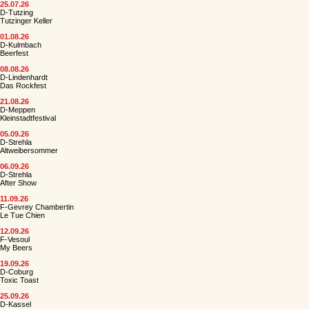
25.07.26
D-Tutzing
Tutzinger Keller
01.08.26
D-Kulmbach
Beerfest
08.08.26
D-Lindenhardt
Das Rockfest
21.08.26
D-Meppen
Kleinstadtfestival
05.09.26
D-Strehla
Altweibersommer
06.09.26
D-Strehla
After Show
11.09.26
F-Gevrey Chambertin
Le Tue Chien
12.09.26
F-Vesoul
My Beers
19.09.26
D-Coburg
Toxic Toast
25.09.26
D-Kassel